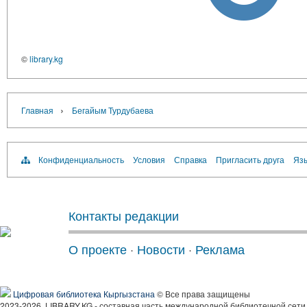
©
library.kg
›
Главная
Бегайым Турдубаева
Конфиденциальность
Условия
Справка
Пригласить друга
Язы
Контакты редакции
О проекте
·
Новости
·
Реклама
Цифровая библиотека Кыргызстана
© Все права защищены
2023-2026, LIBRARY.KG - составная часть международной библиотечной сети