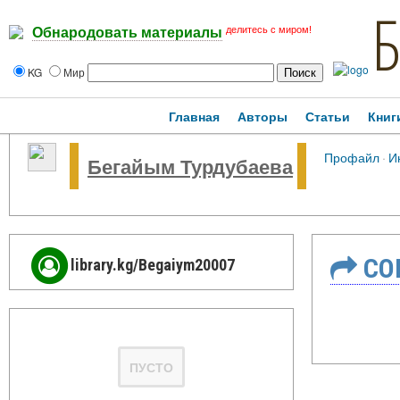
делитесь с миром!
Обнародовать материалы
KG
Мир
Главная
Авторы
Статьи
Книг
Профайл
·
И
Бегайым Турдубаева
СО
library.kg/Begaiym20007
ПУСТО