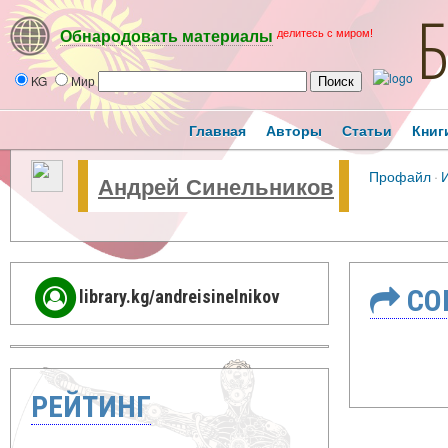
делитесь с миром!
Обнародовать материалы
KG
Мир
Главная
Авторы
Статьи
Книг
Профайл
·
Андрей Синельников
СО
library.kg/andreisinelnikov
РЕЙТИНГ