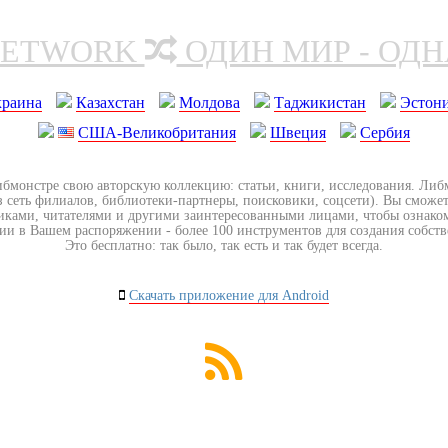
NETWORK
ОДИН МИР - ОД
краина
Казахстан
Молдова
Таджикистан
Эстон
США-Великобритания
Швеция
Сербия
ибмонстре свою авторскую коллекцию: статьи, книги, исследования. Ли
з сеть филиалов, библиотеки-партнеры, поисковики, соцсети). Вы сможет
иками, читателями и другими заинтересованными лицами, чтобы ознако
ии в Вашем распоряжении - более 100 инструментов для создания собст
Это бесплатно: так было, так есть и так будет всегда.
Скачать приложение для Android