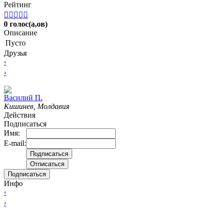
Рейтинг





0 голос(а,ов)
Описание
Пусто
Друзья
‹
›
Вacилий П.
Кишинев, Молдавия
Действия
Подписаться
Имя:
E-mail:
Подписаться
Инфо
‹
›