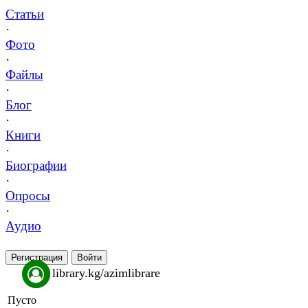
Статьи
·
Фото
·
Файлы
·
Блог
·
Книги
·
Биографии
·
Опросы
·
Аудио
Регистрация
Войти
library.kg/azimlibrare
Пусто