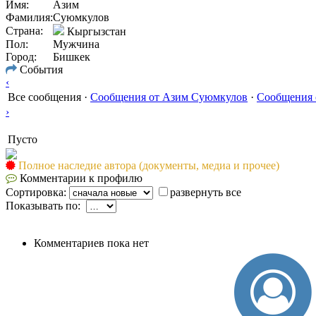
Имя:
Азим
Фамилия:
Суюмкулов
Страна:
Кыргызстан
Пол:
Мужчина
Город:
Бишкек
События
‹
Все сообщения
·
Сообщения от Азим Суюмкулов
·
Сообщения 
›
Пусто
Полное наследие автора (документы, медиа и прочее)
Комментарии к профилю
Сортировка:
развернуть все
Показывать по:
Комментариев пока нет