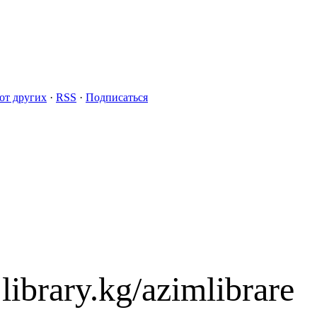
от других
·
RSS
·
Подписаться
library.kg/azimlibrare