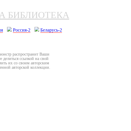
НА БИБЛИОТЕКА
ия
Россия-2
Беларусь-2
бмонстр распространит Ваши
е делиться ссылкой на свой
мить их со своим авторским
венной авторской коллекции.