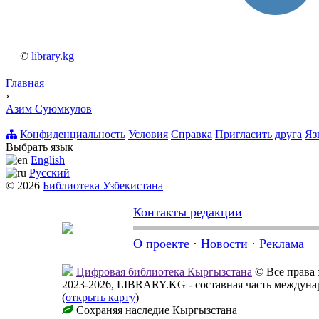
©
library.kg
Главная
›
Азим Суюмкулов
Конфиденциальность
Условия
Справка
Пригласить друга
Яз
Выбрать язык
English
Русский
© 2026
Библиотека Узбекистана
Контакты редакции
О проекте
·
Новости
·
Реклама
Цифровая библиотека Кыргызстана
© Все права
2023-2026, LIBRARY.KG - составная часть междун
(
открыть карту
)
Сохраняя наследие Кыргызстана