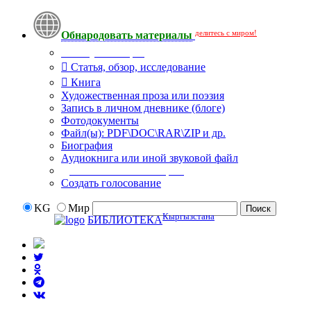
делитесь с миром!
Обнародовать материалы
Тип публикации
Статья, обзор, исследование
Книга
Художественная проза или поэзия
Запись в личном дневнике (блоге)
Фотодокументы
Файл(ы): PDF\DOC\RAR\ZIP и др.
Биография
Аудиокнига или иной звуковой файл
Дополнительные опции:
Создать голосование
KG
Мир
Кыргызстана
БИБЛИОТЕКА