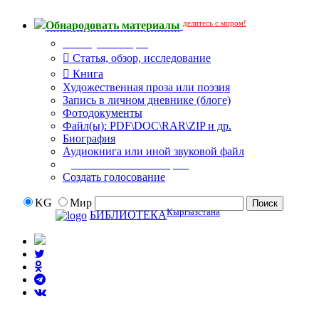
делитесь с миром!
Обнародовать материалы
Тип публикации
Статья, обзор, исследование
Книга
Художественная проза или поэзия
Запись в личном дневнике (блоге)
Фотодокументы
Файл(ы): PDF\DOC\RAR\ZIP и др.
Биография
Аудиокнига или иной звуковой файл
Дополнительные опции:
Создать голосование
KG
Мир
Кыргызстана
БИБЛИОТЕКА