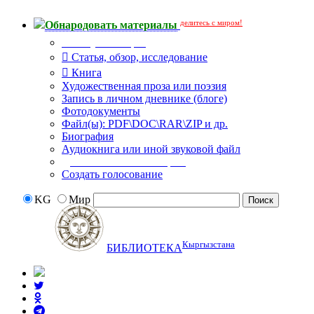
делитесь с миром!
Обнародовать материалы
Тип публикации
Статья, обзор, исследование
Книга
Художественная проза или поэзия
Запись в личном дневнике (блоге)
Фотодокументы
Файл(ы): PDF\DOC\RAR\ZIP и др.
Биография
Аудиокнига или иной звуковой файл
Дополнительные опции:
Создать голосование
KG
Мир
Кыргызстана
БИБЛИОТЕКА