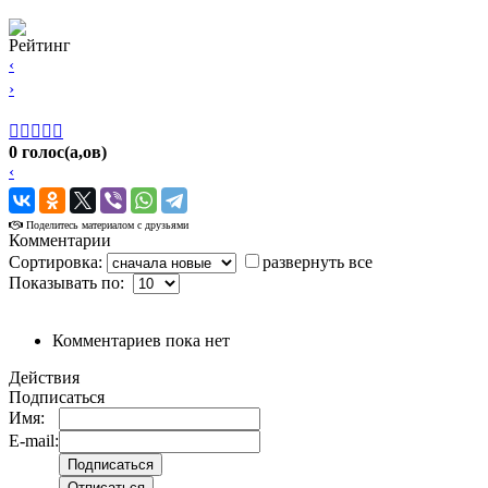
Рейтинг
‹
›





0 голос(а,ов)
‹
›
Поделитесь материалом с друзьями
Комментарии
Сортировка:
развернуть все
Показывать по:
Комментариев пока нет
Действия
Подписаться
Имя:
E-mail: