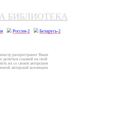
НА БИБЛИОТЕКА
ия
Россия-2
Беларусь-2
бмонстр распространит Ваши
е делиться ссылкой на свой
мить их со своим авторским
венной авторской коллекции.