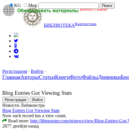
KG
Мир
делитесь с миром!
Обнародовать материалы
Кыргызстана
БИБЛИОТЕКА
Регистрация
·
Войти
·
Главная
Авторы
Статьи
Книги
Фото
Файлы
Дневники
Би
Blog Entries Got Viewing Stats
Регистрация
Войти
Новости Либмонстра
Blog Entries Got Viewing Stats
Now each record has a view count.
Read more:
http://libmonster.com/m/news/view/Blog-Entries-Got-
2877 дней(я) назад