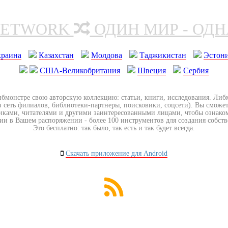
NETWORK
ОДИН МИР - ОД
краина
Казахстан
Молдова
Таджикистан
Эстон
США-Великобритания
Швеция
Сербия
ибмонстре свою авторскую коллекцию: статьи, книги, исследования. Ли
з сеть филиалов, библиотеки-партнеры, поисковики, соцсети). Вы сможет
иками, читателями и другими заинтересованными лицами, чтобы ознако
ии в Вашем распоряжении - более 100 инструментов для создания собст
Это бесплатно: так было, так есть и так будет всегда.
Скачать приложение для Android