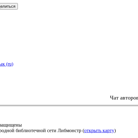
елиться
ык (ru)
Чат авторо
 защищены
родной библиотечной сети Либмонстр (
открыть карту
)