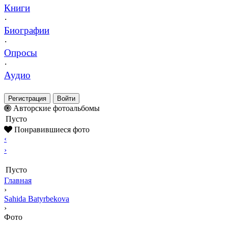
Книги
·
Биографии
·
Опросы
·
Аудио
Регистрация
Войти
Авторские фотоальбомы
Пусто
Понравившиеся фото
‹
›
Пусто
Главная
›
Sahida Batyrbekova
›
Фото