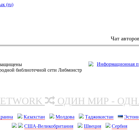
ык (ru)
Чат авторо
 защищены
ародной библиотечной сети Либмонстр
NETWORK
ОДИН МИР - ОД
краина
Казахстан
Молдова
Таджикистан
Эстон
США-Великобритания
Швеция
Сербия