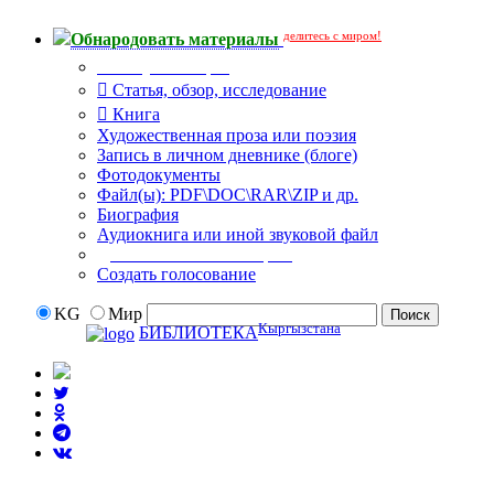
делитесь с миром!
Обнародовать материалы
Тип публикации
Статья, обзор, исследование
Книга
Художественная проза или поэзия
Запись в личном дневнике (блоге)
Фотодокументы
Файл(ы): PDF\DOC\RAR\ZIP и др.
Биография
Аудиокнига или иной звуковой файл
Дополнительные опции:
Создать голосование
KG
Мир
Кыргызстана
БИБЛИОТЕКА