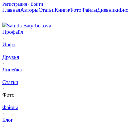
Регистрация
·
Войти
·
Главная
Авторы
Статьи
Книги
Фото
Файлы
Дневники
Би
Sahida Batyrbekova
Профайл
·
Инфо
·
Друзья
·
Линейка
·
Статьи
·
Фото
·
Файлы
·
Блог
·