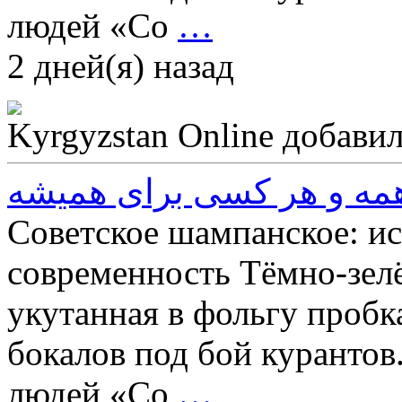
людей «Со
…
2 дней(я) назад
Kyrgyzstan Online
добавил
همه و هر کسی برای همیشه
Советское шампанское: ис
современность Тёмно-зелё
укутанная в фольгу пробк
бокалов под бой курантов
людей «Со
…