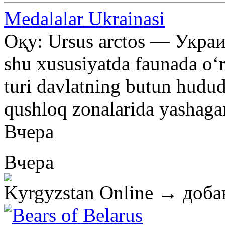
Medalalar Ukrainasi
Оқу: Ursus arctos — Украи
shu xususiyatda faunada oʻr
turi davlatning butun hudud
qushloq zonalarida yashag
Вчера
Вчера
Kyrgyzstan Online
→ добав
Bears of Belarus