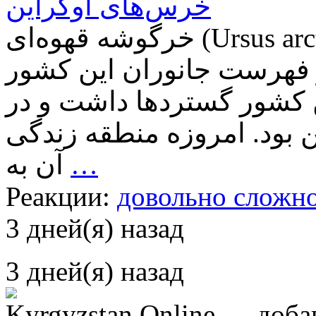
خرس‌های اوکراین
خرگوشه قهوه‌ای (Ursus arctos) — بزرگترین شکارچی موجود در سرزمین
در فهرست جانوران این کشور
 کشور گستردها داشت و در
بود. امروزه منطقه زندگی
آن به
…
Реакции:
довольно сложно
3 дней(я) назад
3 дней(я) назад
Kyrgyzstan Online
→ добав