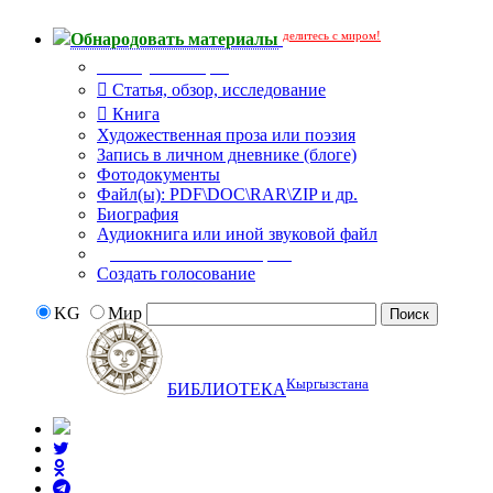
делитесь с миром!
Обнародовать материалы
Тип публикации
Статья, обзор, исследование
Книга
Художественная проза или поэзия
Запись в личном дневнике (блоге)
Фотодокументы
Файл(ы): PDF\DOC\RAR\ZIP и др.
Биография
Аудиокнига или иной звуковой файл
Дополнительные опции:
Создать голосование
KG
Мир
Кыргызстана
БИБЛИОТЕКА