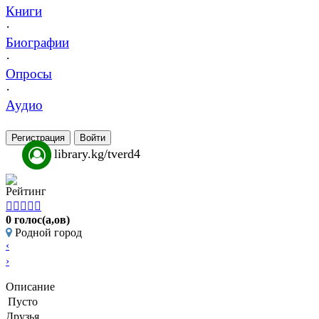
Книги
·
Биографии
·
Опросы
·
Аудио
Регистрация
Войти
library.kg/tverd4
Рейтинг





0 голос(а,ов)
Родной город
‹
›
Описание
Пусто
Друзья