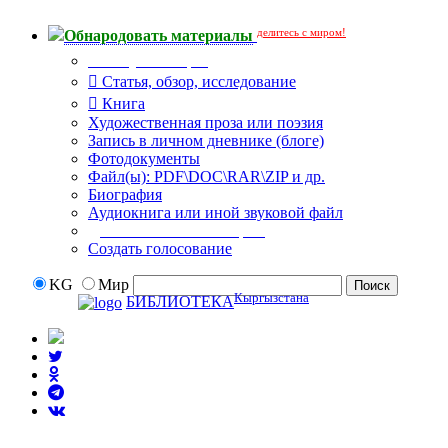
делитесь с миром!
Обнародовать материалы
Тип публикации
Статья, обзор, исследование
Книга
Художественная проза или поэзия
Запись в личном дневнике (блоге)
Фотодокументы
Файл(ы): PDF\DOC\RAR\ZIP и др.
Биография
Аудиокнига или иной звуковой файл
Дополнительные опции:
Создать голосование
KG
Мир
Кыргызстана
БИБЛИОТЕКА