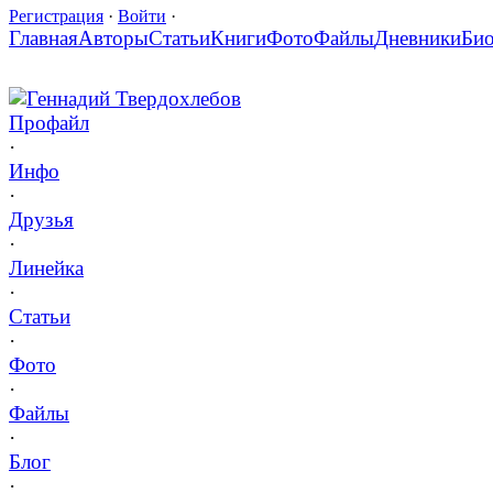
Регистрация
·
Войти
·
Главная
Авторы
Статьи
Книги
Фото
Файлы
Дневники
Би
Геннадий Твердохлебов
Профайл
·
Инфо
·
Друзья
·
Линейка
·
Статьи
·
Фото
·
Файлы
·
Блог
·