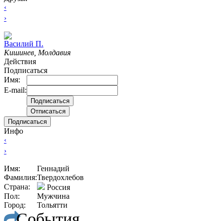
‹
›
Вacилий П.
Кишинев, Молдавия
Действия
Подписаться
Имя:
E-mail:
Подписаться
Инфо
‹
›
Имя:
Геннадий
Фамилия:
Твердохлебов
Страна:
Россия
Пол:
Мужчина
Город:
Тольятти
События